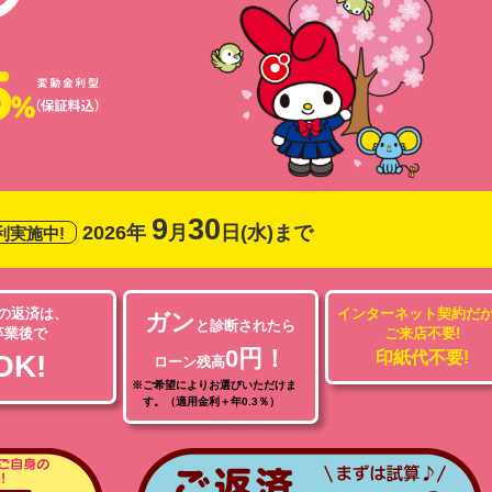
9
30
2026年
月
日(水)まで
利実施中!
の返済は、
インターネット契約だ
ガン
と診断されたら
卒業後で
ご来店不要!
0円！
印紙代不要!
OK!
ローン残高
※ご希望によりお選びいただけま
す。（適用金利＋年0.3％）