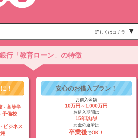
詳しくはコチラ
銀行「教育ローン」の特徴
金に！
安心のお借入プラン！
お借入金額
10万円～1,000万円
校
高等学
・
お借入期間は
予備校
・
15年以内!
元金の返済は
ビジネス
・
卒業後
OK！
で
費用