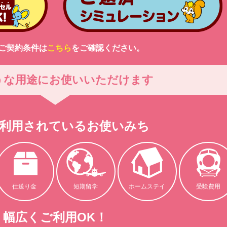
ご契約条件は
こちら
をご確認ください。
うな用途にお使いいただけます
利用されているお使いみち
仕送り金
短期留学
ホームステイ
受験費用
幅広くご利用OK！