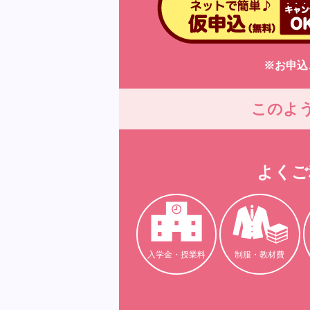
※お申込
このよ
よくご
入学金・授業料
制服・教材費