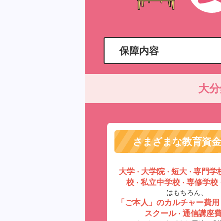
保障内容
大分
さまざまな教育資
大学
大学院
短大
専門学
・
・
・
校
私立中学校
専修学校
・
・
はもちろん、
「ご本人」のカルチャー費用
スクール
通信講座
・