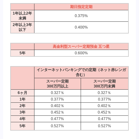
期日指定定期
1年以上2年
0.375%
未満
2年以上3年
0.400%
以下
高金利型スーパー定期預金 五つ星
5年
0.600%
インターネットバンキングでの定期（ネット赤レンガ
含む）
スーパー定期
スーパー定期
300万円以上
300万円未満
6ヶ月
0.327％
0.327％
1年
0.377%
0.377%
2年
0.402％
0.402％
3年
0.452％
0.452％
4年
0.477%
0.477%
5年
0.527%
0.527%