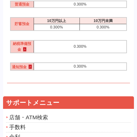
普通預金
0.300%
10万円以上
10万円未満
貯蓄預金
0.300%
0.300%
納税準備預
0.300%
金
0.300%
通知預金
サポートメニュー
店舗・ATM検索
手数料
金利