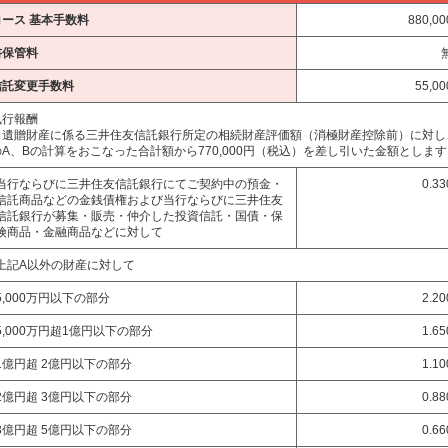
コース
基本手数料
880,0
書保管料
信託変更手数料
55,0
執行報酬
・遺贈財産に係る三井住友信託銀行所定の相続財産評価額（消極財産控除前）に対し
A、Bの計算をおこなった合計額から770,000円（税込）を差し引いた金額としま
当行ならびに三井住友信託銀行にてご契約中の預金・
0.3
信託商品などの金銭債権および当行ならびに三井住友
信託銀行が募集・販売・仲介した投資信託・国債・保
険商品・金融商品などに対して
上記A以外の財産に対して
5,000万円以下の部分
2.2
5,000万円超1億円以下の部分
1.6
1億円超 2億円以下の部分
1.1
2億円超 3億円以下の部分
0.8
3億円超 5億円以下の部分
0.6