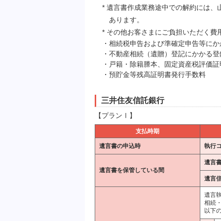
* 遺言書作成業務途中での解約には
あります。
* その他お客さまにご負担いただく費
・相続税申告および準確定申告等にか
・不動産相続（遺贈）登記にかかる登
・戸籍・除籍謄本、固定資産税評価証
・預貯金等残高証明書発行手数料
三井住友信託銀行
【プランⅠ】
支払時期
遺言書の申込時
執行
遺言
遺言書を保管している間
遺言
遺言
相続
以下