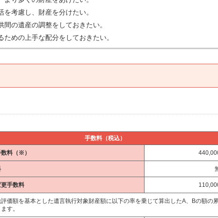
活を考慮し、財産を分けたい。
供間の遺産の調整をしておきたい。
るための上手な配分をしておきたい。
手数料（税込）
手数料（※）
440,0
料
変更手数料
110,0
税評価額を基本とした遺言執行対象財産額に以下の率を乗じて算出したA、Bの額の
します。