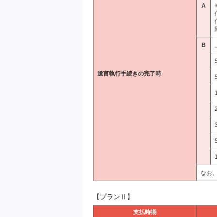
A
B
遺言執行手続きの完了時
なお、
【プランⅡ】
支払時期