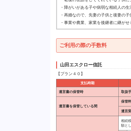
・障がいがある子や病弱な相続人の生
・再婚なので、先妻の子供と後妻の子
・事業や農業、家業を後継者に継がせ
ご利用の際の手数料
山田エスクロー信託
【プラン４０】
支払時期
遺言書の保管時
取扱
保管
遺言書を保管している間
遺言
相続
額と