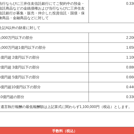
当行ならびに三井住友信託銀行にてご契約中の預金・
0.3
信託商品などの金銭債権および当行ならびに三井住友
信託銀行が募集・販売・仲介した投資信託・国債・保
険商品・金融商品などに対して
上記A以外の財産に対して
5,000万円以下の部分
2.2
5,000万円超1億円以下の部分
1.6
1億円超 2億円以下の部分
1.1
2億円超 3億円以下の部分
0.8
3億円超 5億円以下の部分
0.6
5億円超10億円以下の部分
0.4
10億円超の部分
0.3
遺言執行報酬の最低報酬額は上記算式に関わらず1,100,000円（税込）とします。
手数料（税込）