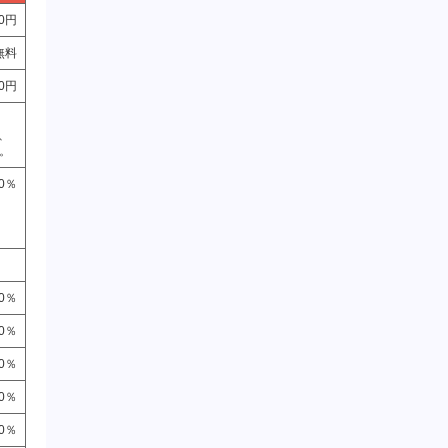
00円
無料
00円
、
す。
30％
00％
50％
00％
80％
60％