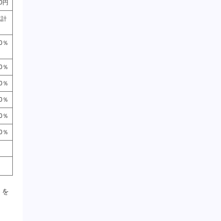
00円
累計
20％
70％
60％
30％
20％
10％
。
）を