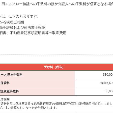
、山田エスクロー信託への手数料のほか公証人への手数料が必要となる場
用は、以下のとおりです。
かる税理士報酬
録免許税および司法書士報酬
明書、不動産登記事項証明書等の取寄費用
手数料（税込）
コース
基本手数料
330,0
書保管料
毎年6,6
信託変更手数料
55,0
執行報酬
・遺贈財産に係る三井住友信託銀行所定の相続財産評価額（消極財産控除前）に対し
のA、Bの計算をおこなった合計額とします。