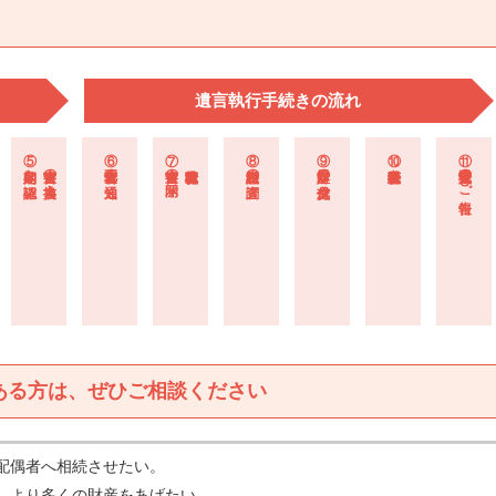
遺言執行手続きの流れ
⑤ 定期的な確認
遺言書の書換え
⑥ 遺言者死亡の通知
⑦ 遺言書の開示
遺言執行者就職
⑧ 相続財産の調査
⑨ 財産目録の作成・交付
⑩ 遺言執行手続き
⑪ 遺言執行完了のご報告
ある方は、ぜひご相談ください
配偶者へ相続させたい。
、より多くの財産をあげたい。