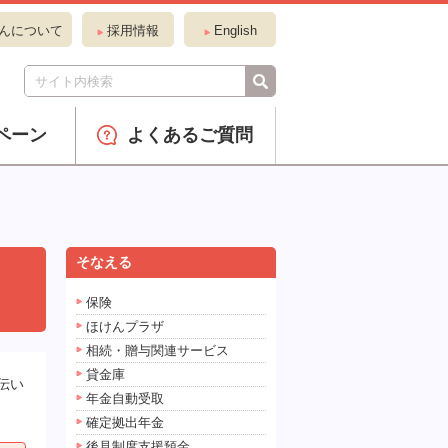
んについて
採用情報
English
ペーン
よくあるご質問
そなえる
保険
ほけんプラザ
相続・贈与関連サービス
貸金庫
伝い
年金自動受取
確定拠出年金
後見制度支援預金