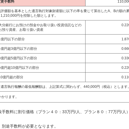
変更手数料
110,0
税評価額を基本とした遺言執行対象財産額に以下の率を乗じて算出したA、Bの額の
1,210,000円を控除した額とします。
大分銀行にお預けの預金やお取り扱い投資信託などの
0.2
お預り資産、お取り扱い資産
1億円以下の部分
1.8
1億円超3億円以下の部分
0.6
3億円超5億円以下の部分
0.3
5億円超10億円以下の部分
0.2
10億円超の部分
0.1
遺言執行報酬の最低報酬額は、上記算式に関わらず、440,000円（税込）とします
かかります。
扱手数料に割引価格（プラン４０：33万円/人、プラン８０：77万円/人
は、別途手数料が必要となります。