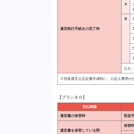
A
B
遺言執行手続きの完了時
なお、
※別途遺言公正証書作成時に、公証人費用が
【プラン８０】
支払時期
遺言書の保管時
取扱
保管
遺言書を保管している間