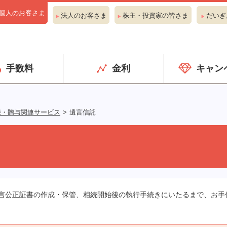
個人のお客さま
法人のお客さま
株主・投資家の皆さま
だいぎ
手数料
金利
キャン
続・贈与関連サービス
遺言信託
言公正証書の作成・保管、相続開始後の執行手続きにいたるまで、お手