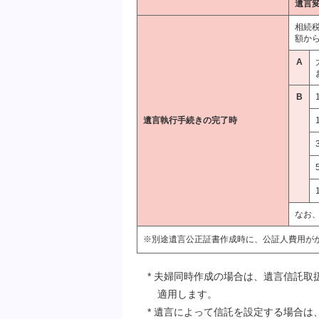
遺言
相続
額から
A
B
遺言執行手続きの完了時
なお、
※別途遺言公正証書作成時に、公証人費用が
* 夫婦同時作成の場合は、遺言信託取
適用します。
* 遺言によって信託を設定する場合