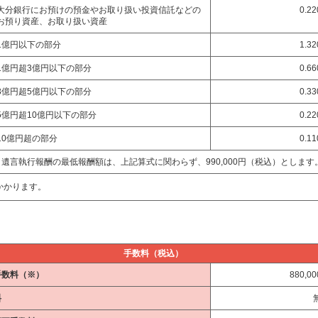
大分銀行にお預けの預金やお取り扱い投資信託などの
0.2
お預り資産、お取り扱い資産
1億円以下の部分
1.3
1億円超3億円以下の部分
0.6
3億円超5億円以下の部分
0.3
5億円超10億円以下の部分
0.2
10億円超の部分
0.1
遺言執行報酬の最低報酬額は、上記算式に関わらず、990,000円（税込）とします
かかります。
手数料（税込）
手数料（※）
880,0
料