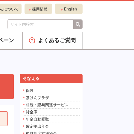
んについて
採用情報
English
ペーン
よくあるご質問
そなえる
保険
ほけんプラザ
相続・贈与関連サービス
貸金庫
年金自動受取
確定拠出年金
後見制度支援預金