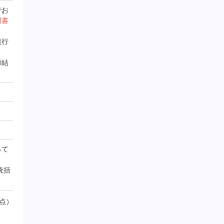
でお
明書
銀行
締結
って
統括
時点）