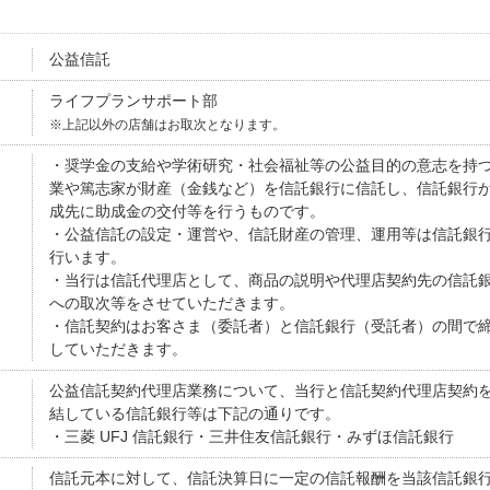
公益信託
ライフプランサポート部
※上記以外の店舗はお取次となります。
・奨学金の支給や学術研究・社会福祉等の公益目的の意志を持
業や篤志家が財産（金銭など）を信託銀行に信託し、信託銀行
成先に助成金の交付等を行うものです。
・公益信託の設定・運営や、信託財産の管理、運用等は信託銀
行います。
・当行は信託代理店として、商品の説明や代理店契約先の信託
への取次等をさせていただきます。
・信託契約はお客さま（委託者）と信託銀行（受託者）の間で
していただきます。
公益信託契約代理店業務について、当行と信託契約代理店契約
結している信託銀行等は下記の通りです。
・三菱 UFJ 信託銀行・三井住友信託銀行・みずほ信託銀行
信託元本に対して、信託決算日に一定の信託報酬を当該信託銀