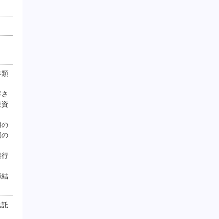
券類
客さ
投資
用の
買の
銀行
締結
信託