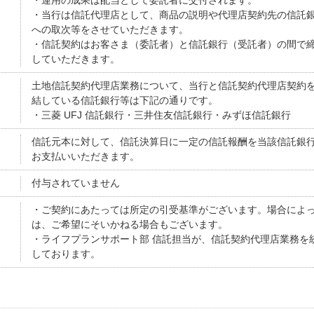
・運用の成果は配当として委託者に交付されます。
・当行は信託代理店として、商品の説明や代理店契約先の信託
への取次等をさせていただきます。
・信託契約はお客さま（委託者）と信託銀行（受託者）の間で
していただきます。
土地信託契約代理店業務について、当行と信託契約代理店契約
結している信託銀行等は下記の通りです。
・三菱 UFJ 信託銀行・三井住友信託銀行・みずほ信託銀行
信託元本に対して、信託決算日に一定の信託報酬を当該信託銀
お支払いいただきます。
付与されていません
・ご契約にあたっては所定の引受基準がございます。場合によ
は、ご希望にそいかねる場合もございます。
・ライフプランサポート部 信託担当が、信託契約代理店業務を
しております。