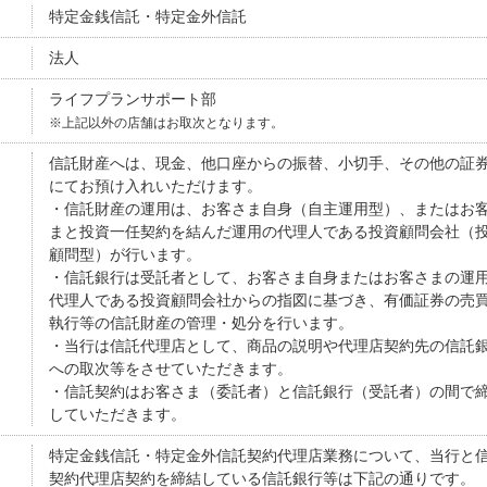
特定金銭信託・特定金外信託
法人
ライフプランサポート部
※上記以外の店舗はお取次となります。
信託財産へは、現金、他口座からの振替、小切手、その他の証
にてお預け入れいただけます。
・信託財産の運用は、お客さま自身（自主運用型）、またはお
まと投資一任契約を結んだ運用の代理人である投資顧問会社（
顧問型）が行います。
・信託銀行は受託者として、お客さま自身またはお客さまの運
代理人である投資顧問会社からの指図に基づき、有価証券の売
執行等の信託財産の管理・処分を行います。
・当行は信託代理店として、商品の説明や代理店契約先の信託
への取次等をさせていただきます。
・信託契約はお客さま（委託者）と信託銀行（受託者）の間で
していただきます。
特定金銭信託・特定金外信託契約代理店業務について、当行と
契約代理店契約を締結している信託銀行等は下記の通りです。