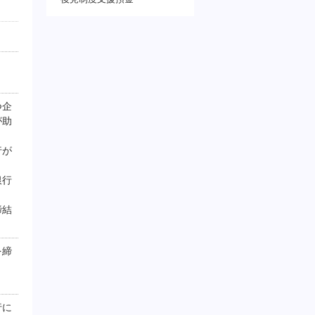
つ企
が助
行が
銀行
締結
を締
行に