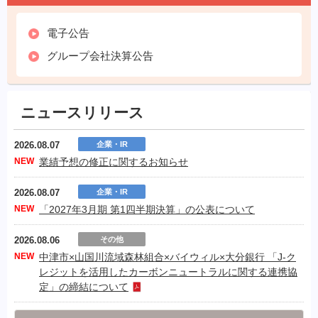
電子公告
グループ会社決算公告
ニュースリリース
2026.08.07
企業・IR
NEW
業績予想の修正に関するお知らせ
2026.08.07
企業・IR
NEW
「2027年3月期 第1四半期決算」の公表について
2026.08.06
その他
NEW
中津市×山国川流域森林組合×バイウィル×大分銀行 「J-ク
レジットを活用したカーボンニュートラルに関する連携協
定」の締結について