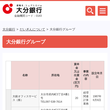
金融機関コード：0183
大分銀行
だいぎんについて
大分銀行グループ
大分銀行グループ
資本
金
又は
事業
設立年月
名称
所在地
出資
の内
日
金
容
(百万
円)
経理
大分市府内町3丁目4番1
大銀オフィスサービ
関連
1987年
号
20
ス（株）
計算
6月6日
TEL097-538-7614
業務
大分市中央町2丁目9番