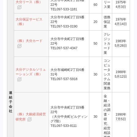
大分リース（株）
リー
1975年
22号
60
ス業
4月3日
TEL097-533-1181
大分市中央町2丁目9番
債務
大分保証サービス
1976年
22号
20
保証
（株）
4月14日
TEL097-533-0190
業
クレ
大分市中央町2丁目9番
ジッ
（株）大分カード
1983年
22号
50
トカ
5月28日
TEL097-537-4347
ード
業
コン
ピュ
大分デジタルソリュ
大分市城崎町2丁目6番
ータ
1988年
ーションズ（株）
31号
30
シス
5月12日
TEL097-537-5918
テム
関連
業務
連
金
結
融・
子
経済
会
大分市中央町2丁目9番
の調
社
22号
（株）大銀経済経営
査・
1990年
（大分中央町ビルディン
30
研
7月5日
研究所
グ7階）
究、
TEL097-533-8111
経営
相談