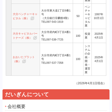
業務
ベン
大分市東大道1丁目9番1
チャ
大分ベンチャーキャ
号
ーキ
1997年
50
（大分銀行宗麟館4階）
ャピ
10月1日
ピタル（株）
TEL097-543-1919
タル
業
大分市府内町3丁目4番1
大分キャピタルパー
投資
2025年
号
100
業
4月1日
トナーズ（株）
TEL097-538-7725
シス
テム
の企
大分市府内町3丁目4番1
おおいたプラット
画・
2025年
号
100
開
4月1日
（株）
TEL097-537-7358
発・
運営
業
（2026年4月1日現在）
だいぎんについて
会社概要