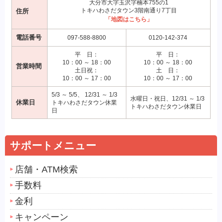
大分市大字玉沢字楠本755の1
トキハわさだタウン3階南通り7丁目
住所
「地図はこちら」
電話番号
097-588-8800
0120-142-374
平 日：
平 日：
10：00 ～ 18：00
10：00 ～ 18：00
営業時間
土日祝：
土 日：
10：00 ～ 17：00
10：00 ～ 17：00
5/3 ～ 5/5、 12/31 ～ 1/3
水曜日・祝日、12/31 ～ 1/3
休業日
トキハわさだタウン休業
トキハわさだタウン休業日
日
サポートメニュー
店舗・ATM検索
手数料
金利
キャンペーン